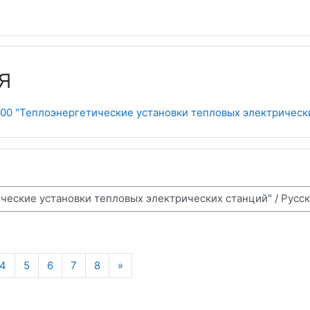
я
00 "Теплоэнергетические установки тепловых электрическ
Следующая страница
4
5
6
7
8
»