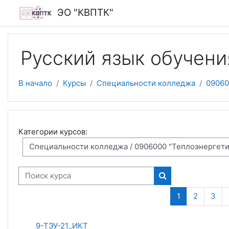
Перейти к основному содержанию
ЭО "КВПТК"
Русский язык обучени
В начало
Курсы
Специальности колледжа
09060
Категории курсов:
Поиск курса
Поиск курса
(текущая)
1
2
3
9-ТЭУ-21_ИКТ